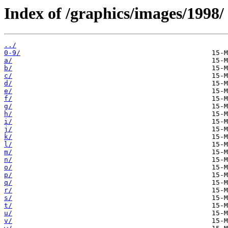
Index of /graphics/images/1998/
../
0-9/
a/
b/
c/
d/
e/
f/
g/
h/
i/
j/
k/
l/
m/
n/
o/
p/
q/
r/
s/
t/
u/
v/